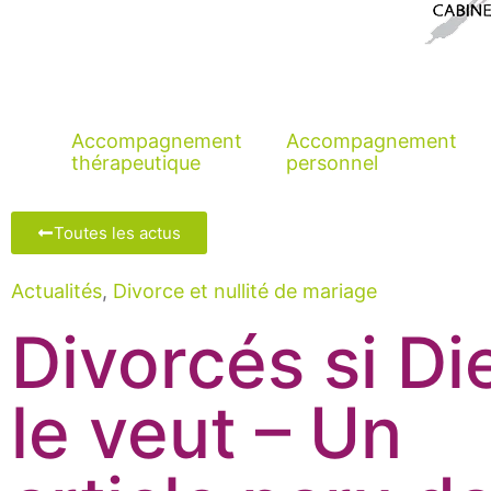
Accompagnement
Accompagnement
thérapeutique
personnel
Toutes les actus
Actualités
,
Divorce et nullité de mariage
Divorcés si Di
le veut – Un